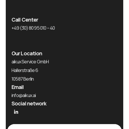
Call Center
+49 (30) 80 95 010 – 40
Our Location
aikux Service GmbH
Hallerstraße 6
10587 Berlin
Email
info@aikux.ai
Social network