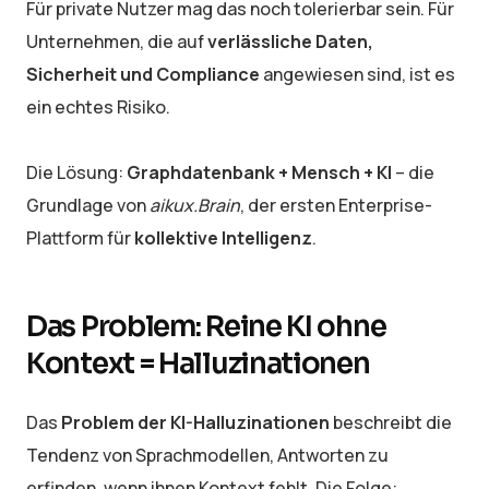
Für private Nutzer mag das noch tolerierbar sein. Für
Unternehmen, die auf
verlässliche Daten,
Sicherheit und Compliance
angewiesen sind, ist es
ein echtes Risiko.
Die Lösung:
Graphdatenbank + Mensch + KI
– die
Grundlage von
aikux.Brain
, der ersten Enterprise-
Plattform für
kollektive Intelligenz
.
Das Problem: Reine KI ohne
Kontext = Halluzinationen
Das
Problem der KI-Halluzinationen
beschreibt die
Tendenz von Sprachmodellen, Antworten zu
erfinden, wenn ihnen Kontext fehlt. Die Folge: