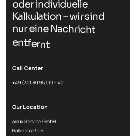
o
d
e
r
i
n
d
i
v
i
d
u
e
l
l
e
K
a
l
k
u
l
a
t
i
o
n
–
w
i
r
s
i
n
d
n
u
r
e
i
n
e
N
a
c
h
r
i
c
h
t
e
n
t
f
e
r
n
t
.
Call Center
+49 (30) 80 95 010 – 40
Our Location
aikux Service GmbH
Hallerstraße 6