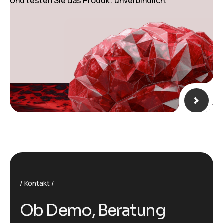
Und testen Sie das Produkt unverbindlich.
Kontakt
O
b
D
e
m
o
,
B
e
r
a
t
u
n
g