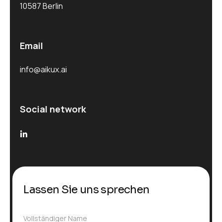
10587 Berlin
Email
info@aikux.ai
Social network
Lassen Sie uns sprechen
V
Vollständiger Name