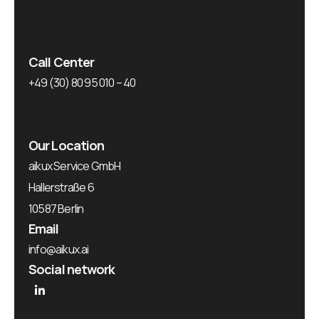
Call Center
+49 (30) 80 95 010 – 40
Our Location
aikux Service GmbH
Hallerstraße 6
10587 Berlin
Email
info@aikux.ai
Social network